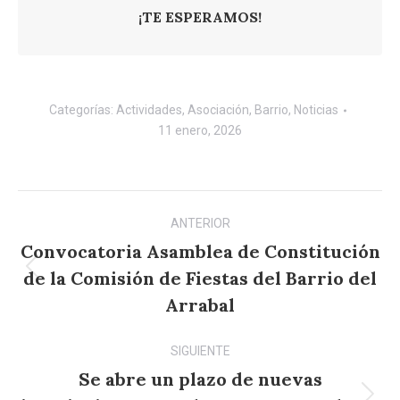
¡TE ESPERAMOS!
Categorías:
Actividades
,
Asociación
,
Barrio
,
Noticias
11 enero, 2026
Navegación
ANTERIOR
entre
Convocatoria Asamblea de Constitución
publicaciones
de la Comisión de Fiestas del Barrio del
Publicación
anterior:
Arrabal
SIGUIENTE
Se abre un plazo de nuevas