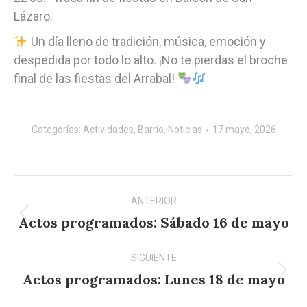
Lázaro.
Un día lleno de tradición, música, emoción y
despedida por todo lo alto. ¡No te pierdas el broche
final de las fiestas del Arrabal!
Categorías:
Actividades
,
Barrio
,
Noticias
17 mayo, 2026
Navegación
ANTERIOR
entre
Actos programados: Sábado 16 de mayo
Publicación
anterior:
publicaciones
SIGUIENTE
Actos programados: Lunes 18 de mayo
Publicación
siguiente: