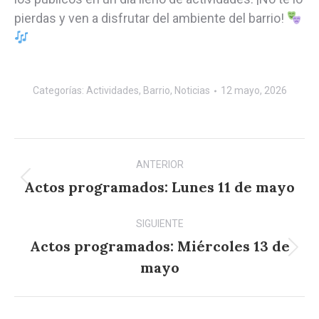
pierdas y ven a disfrutar del ambiente del barrio!
Categorías:
Actividades
,
Barrio
,
Noticias
12 mayo, 2026
Navegación
ANTERIOR
entre
Actos programados: Lunes 11 de mayo
Publicación
anterior:
publicaciones
SIGUIENTE
Actos programados: Miércoles 13 de
Publicación
mayo
siguiente: