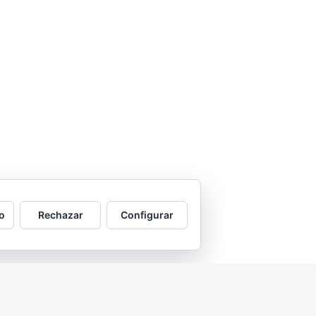
o
Rechazar
Configurar
2026 © Asociación Vecinal Tío Jorge - Arrabal |
Aviso legal