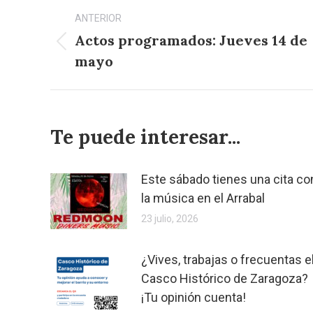
Navegación
ANTERIOR
entre
Actos programados: Jueves 14 de
Publicación
publicaciones
mayo
anterior:
Te puede interesar...
Este sábado tienes una cita co
la música en el Arrabal
23 julio, 2026
¿Vives, trabajas o frecuentas e
Casco Histórico de Zaragoza?
¡Tu opinión cuenta!