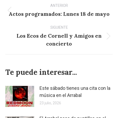
Navegación
ANTERIOR
entre
Actos programados: Lunes 18 de mayo
Publicación
anterior:
publicaciones
SIGUIENTE
Los Ecos de Cornell y Amigos en
Publicación
concierto
siguiente:
Te puede interesar...
Este sábado tienes una cita con la
música en el Arrabal
23 julio, 2026