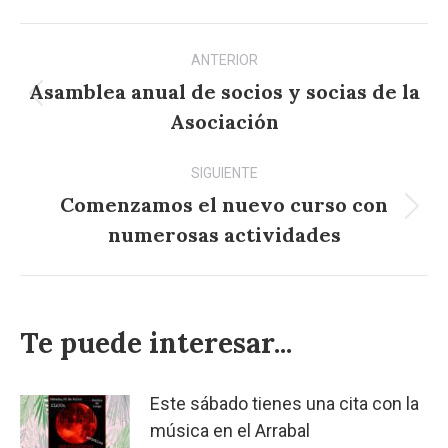
Navegación
ANTERIOR
entre
Asamblea anual de socios y socias de la
Publicación
publicaciones
Asociación
anterior:
SIGUIENTE
Comenzamos el nuevo curso con
Publicación
numerosas actividades
siguiente:
Te puede interesar...
Este sábado tienes una cita con la
música en el Arrabal