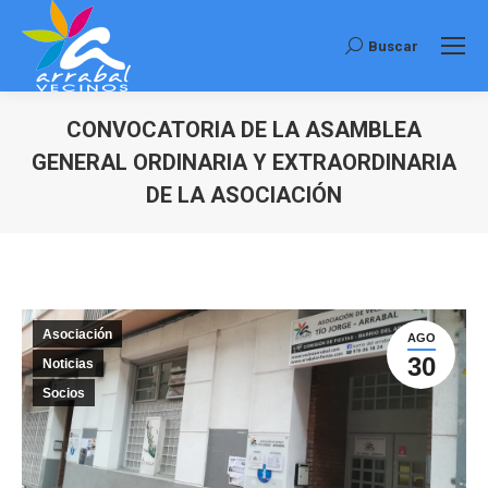
Buscar
Buscar:
CONVOCATORIA DE LA ASAMBLEA
GENERAL ORDINARIA Y EXTRAORDINARIA
DE LA ASOCIACIÓN
Estás aquí:
Asociación
AGO
30
Noticias
Socios