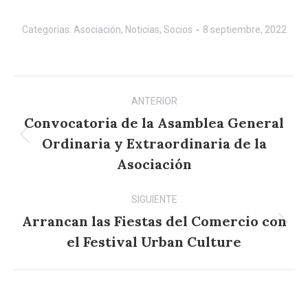
Categorías:
Asociación
,
Noticias
,
Socios
8 septiembre, 2022
Navegación
ANTERIOR
entre
Convocatoria de la Asamblea General
publicaciones
Ordinaria y Extraordinaria de la
Publicación
anterior:
Asociación
SIGUIENTE
Arrancan las Fiestas del Comercio con
Publicación
el Festival Urban Culture
siguiente: