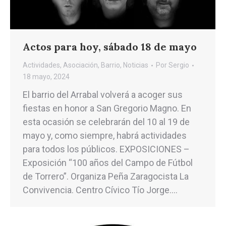
Actos para hoy, sábado 18 de mayo
Actividades
,
Asociación
,
Barrio
,
Noticias
Por
Sergio
18 mayo, 2024
El barrio del Arrabal volverá a acoger sus
fiestas en honor a San Gregorio Magno. En
esta ocasión se celebrarán del 10 al 19 de
mayo y, como siempre, habrá actividades
para todos los públicos. EXPOSICIONES –
Exposición “100 años del Campo de Fútbol
de Torrero”. Organiza Peña Zaragocista La
Convivencia. Centro Cívico Tío Jorge.…