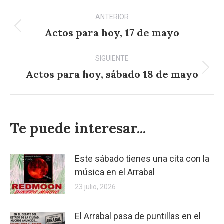
Navegación
ANTERIOR
entre
Actos para hoy, 17 de mayo
Publicación
anterior:
publicaciones
SIGUIENTE
Actos para hoy, sábado 18 de mayo
Publicación
siguiente:
Te puede interesar...
Este sábado tienes una cita con la
música en el Arrabal
23 julio, 2026
El Arrabal pasa de puntillas en el