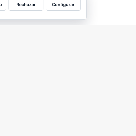
o
Rechazar
Configurar
2026 © Asociación Vecinal Tío Jorge - Arrabal |
Aviso legal