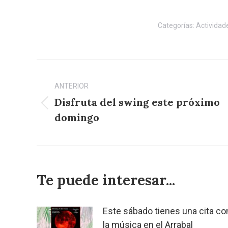
Categorías:
Actividad
Navegación
entre
ANTERIOR
Disfruta del swing este próximo
publicaciones
Publicación
domingo
anterior:
Te puede interesar...
Este sábado tienes una cita co
la música en el Arrabal