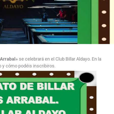
 Arrabal»
se celebrará en el Club Billar Aldayo. En la
y cómo podéis inscribiros.