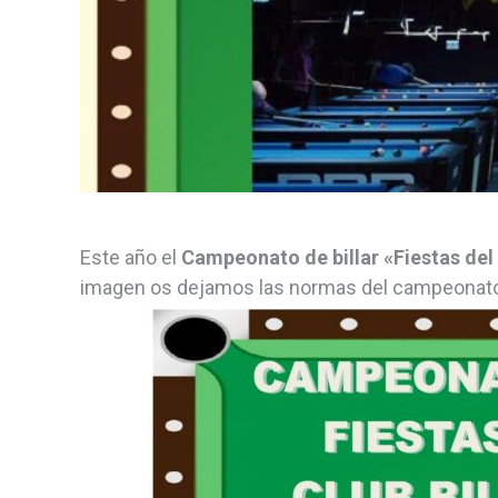
Este año el
Campeonato de billar «Fiestas del
imagen os dejamos las normas del campeonato 