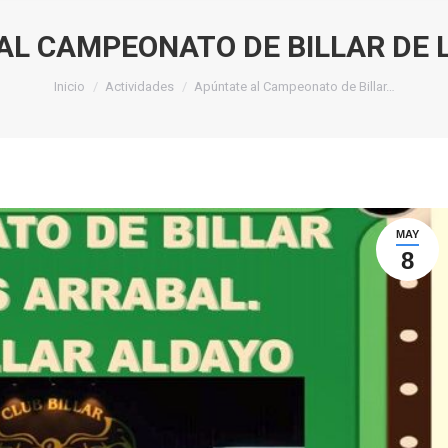
AL CAMPEONATO DE BILLAR DE L
Estás aquí:
Inicio
Actividades
Apúntate al Campeonato de Billar…
MAY
8