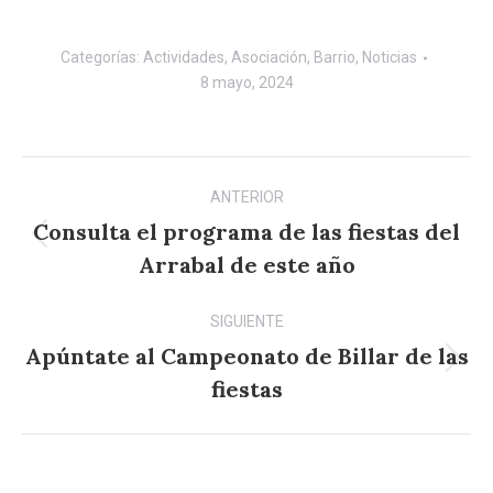
Categorías:
Actividades
,
Asociación
,
Barrio
,
Noticias
8 mayo, 2024
Navegación
ANTERIOR
entre
Consulta el programa de las fiestas del
Publicación
publicaciones
Arrabal de este año
anterior:
SIGUIENTE
Apúntate al Campeonato de Billar de las
Publicación
fiestas
siguiente: