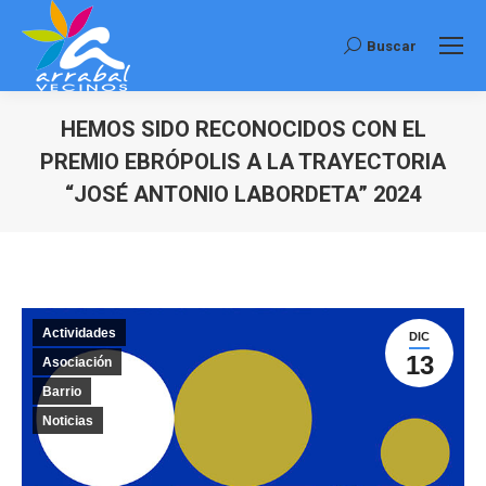
Buscar
Buscar:
HEMOS SIDO RECONOCIDOS CON EL
PREMIO EBRÓPOLIS A LA TRAYECTORIA
“JOSÉ ANTONIO LABORDETA” 2024
Estás aquí:
Actividades
DIC
13
Asociación
Barrio
Noticias