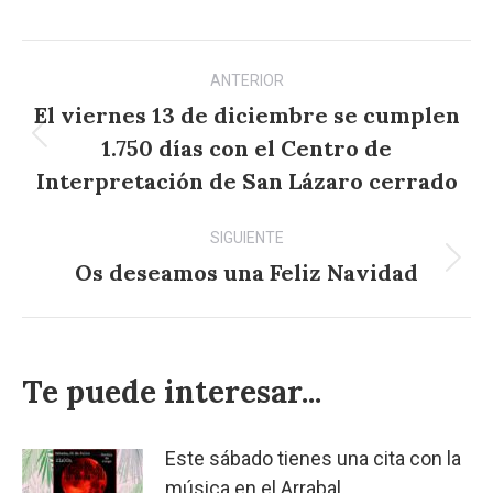
Navegación
ANTERIOR
entre
El viernes 13 de diciembre se cumplen
publicaciones
1.750 días con el Centro de
Publicación
anterior:
Interpretación de San Lázaro cerrado
SIGUIENTE
Os deseamos una Feliz Navidad
Publicación
siguiente:
Te puede interesar...
Este sábado tienes una cita con la
música en el Arrabal