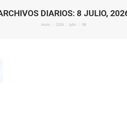
ARCHIVOS DIARIOS:
8 JULIO, 202
Estás aquí:
Inicio
2026
julio
08