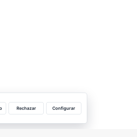
o
Rechazar
Configurar
2026 © Asociación Vecinal Tío Jorge - Arrabal |
Aviso legal