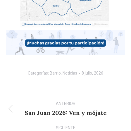
Categorías:
Barrio
,
Noticias
8 julio, 2026
Navegación
ANTERIOR
entre
San Juan 2026: Ven y mójate
Publicación
anterior:
publicaciones
SIGUIENTE