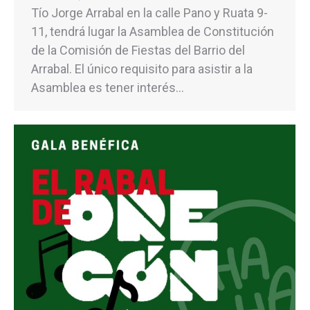
Tío Jorge Arrabal en la calle Pano y Ruata 9-
11, tendrá lugar la Asamblea de Constitución
de la Comisión de Fiestas del Barrio del
Arrabal. El único requisito para asistir a la
Asamblea es tener interés…