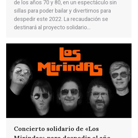
de los años 70 y 80, en un espectáculo sin
sillas para poder bailar y divertirnos para
despedir este 2022. La recaudación se
destinará al proyecto solidario…
Concierto solidario de «Los
Mirindas» para despedir el año