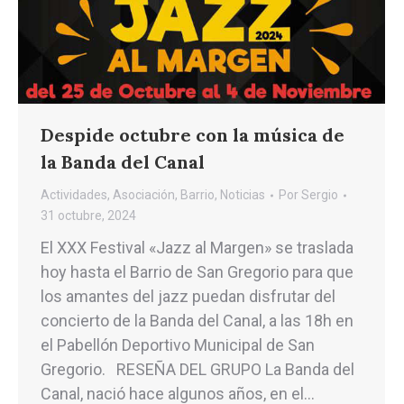
Despide octubre con la música de
la Banda del Canal
Actividades
,
Asociación
,
Barrio
,
Noticias
Por
Sergio
31 octubre, 2024
El XXX Festival «Jazz al Margen» se traslada
hoy hasta el Barrio de San Gregorio para que
los amantes del jazz puedan disfrutar del
concierto de la Banda del Canal, a las 18h en
el Pabellón Deportivo Municipal de San
Gregorio. RESEÑA DEL GRUPO La Banda del
Canal, nació hace algunos años, en el…