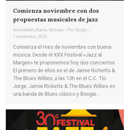
Comienza noviembre con dos
propuestas musicales de jazz
Actividades
,
Barrio
,
Noticias
Por
Sergio
1 noviembre, 2024
Comienza el mes de noviembre con buena
música. Desde el XXX Festival «Jazz al
Margen» te proponemos hoy dos conciertos.
El primero de ellos es el de Jamie Richetts &
The Blues Willies, a las 13h en el C.C. Tío
Jorge. Jamie Ricketts & The Blues Willies es
una banda de Blues clásico y Boogie…