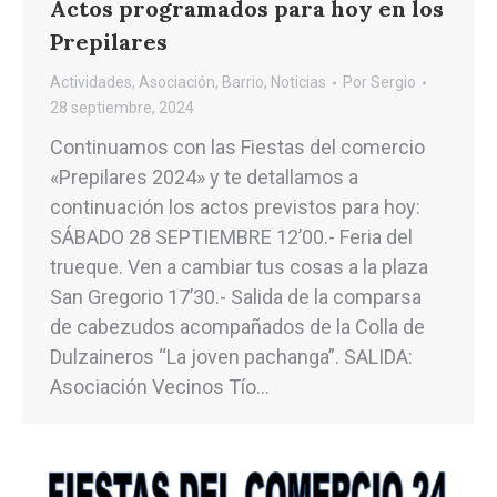
Actos programados para hoy en los
Prepilares
Actividades
,
Asociación
,
Barrio
,
Noticias
Por
Sergio
28 septiembre, 2024
Continuamos con las Fiestas del comercio
«Prepilares 2024» y te detallamos a
continuación los actos previstos para hoy:
SÁBADO 28 SEPTIEMBRE 12’00.- Feria del
trueque. Ven a cambiar tus cosas a la plaza
San Gregorio 17’30.- Salida de la comparsa
de cabezudos acompañados de la Colla de
Dulzaineros “La joven pachanga”. SALIDA:
Asociación Vecinos Tío…