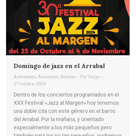
Domingo de jazz en el Arrabal
Actividades
,
Asociación
,
Noticias
Por
Sergio
27 octubre, 2024
Dentro de los conciertos programados en el
XXX Festival «Jazz al Margen» hoy tenemos
una doble cita con este género en el barrio
del Arrabal. Por la mañana, y orientado
especialmente a los más pequeños pero
también para los no tan pequeños, podremos