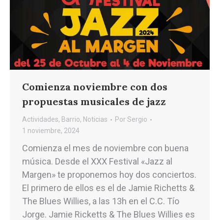
Comienza noviembre con dos
propuestas musicales de jazz
Actividades
,
Barrio
,
Noticias
Por
Sergio
1 noviembre, 2024
Comienza el mes de noviembre con buena
música. Desde el XXX Festival «Jazz al
Margen» te proponemos hoy dos conciertos.
El primero de ellos es el de Jamie Richetts &
The Blues Willies, a las 13h en el C.C. Tío
Jorge. Jamie Ricketts & The Blues Willies es