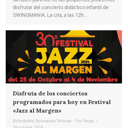
disfrutar del concierto didáctico infantil de
SWINGMANIA. La cita, a las 12h…
Disfruta de los conciertos
programados para hoy en Festival
«Jazz al Margen»
Actividades
,
Asociación
,
Noticias
Por
Sergio
26 octubre, 2024