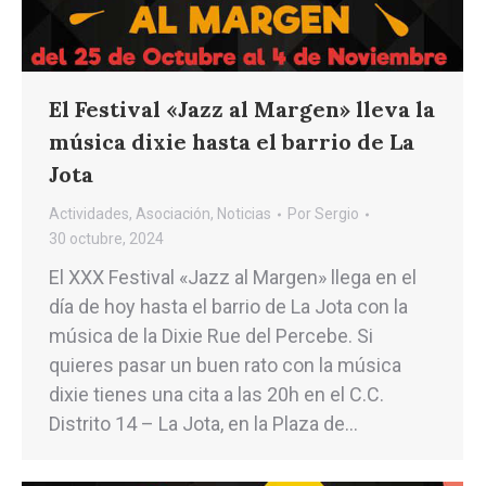
El Festival «Jazz al Margen» lleva la
música dixie hasta el barrio de La
Jota
Actividades
,
Asociación
,
Noticias
Por
Sergio
30 octubre, 2024
El XXX Festival «Jazz al Margen» llega en el
día de hoy hasta el barrio de La Jota con la
música de la Dixie Rue del Percebe. Si
quieres pasar un buen rato con la música
dixie tienes una cita a las 20h en el C.C.
Distrito 14 – La Jota, en la Plaza de…