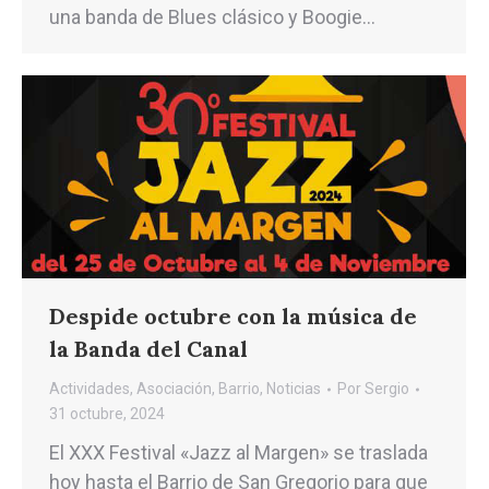
una banda de Blues clásico y Boogie…
Despide octubre con la música de
la Banda del Canal
Actividades
,
Asociación
,
Barrio
,
Noticias
Por
Sergio
31 octubre, 2024
El XXX Festival «Jazz al Margen» se traslada
hoy hasta el Barrio de San Gregorio para que