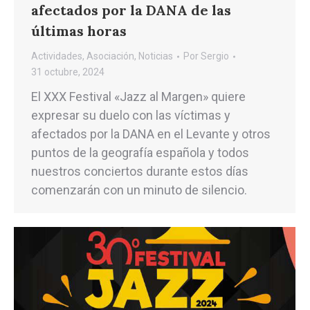
afectados por la DANA de las
últimas horas
Actividades
,
Asociación
,
Noticias
Por
Sergio
31 octubre, 2024
El XXX Festival «Jazz al Margen» quiere
expresar su duelo con las víctimas y
afectados por la DANA en el Levante y otros
puntos de la geografía española y todos
nuestros conciertos durante estos días
comenzarán con un minuto de silencio.