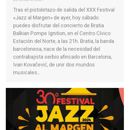
Tras el pistoletazo de salida del XXX Festival
«Jazz al Margen» de ayer, hoy sábado
puedes disfrutar del concierto de Bratia
Balkian Pompe Ignition, en el Centro Cívico
Estación del Norte, a las 21h. Bratia, la banda
barcelonesa, nace de la necesidad del
contrabajista serbio afincado en Barcelona,
Ivan Kovačević, de unir dos mundos
musicales…