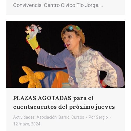
Convivencia. Centro Cívico Tío Jorge.…
PLAZAS AGOTADAS para el
cuentacuentos del próximo jueves
Actividades
,
Asociación
,
Barrio
,
Cursos
Por
Sergio
12 mayo, 2024