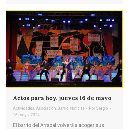
Actos para hoy, jueves 16 de mayo
Actividades
,
Asociación
,
Barrio
,
Noticias
Por
Sergio
16 mayo, 2024
El barrio del Arrabal volverá a acoger sus