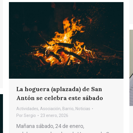
La hoguera (aplazada) de San
Antón se celebra este sábado
Actividades
,
Asociación
,
Barrio
,
Noticias
Por
Sergio
23 enero, 2026
Mañana sábado, 24 de enero,