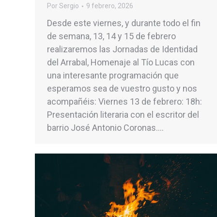
Por
Sergio
9 febrero, 2026
Desde este viernes, y durante todo el fin
de semana, 13, 14 y 15 de febrero
realizaremos las Jornadas de Identidad
del Arrabal, Homenaje al Tío Lucas con
una interesante programación que
esperamos sea de vuestro gusto y nos
acompañéis: Viernes 13 de febrero: 18h:
Presentación literaria con el escritor del
barrio José Antonio Coronas.…