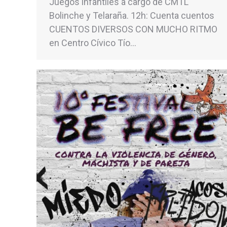
Juegos infantiles a cargo de CMTL
Bolinche y Telaraña. 12h: Cuenta cuentos
CUENTOS DIVERSOS CON MUCHO RITMO
en Centro Cívico Tío…