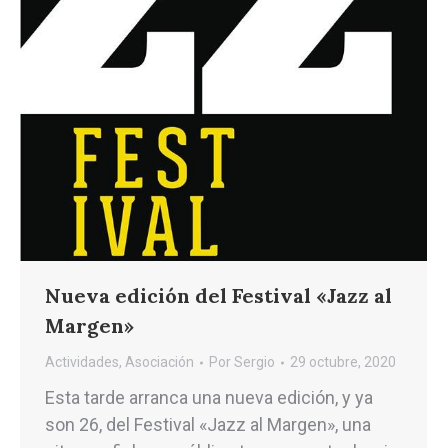
Nueva edición del Festival «Jazz al
Margen»
Actividades
,
Asociación
Por
Sergio
29 octubre, 2020
Esta tarde arranca una nueva edición, y ya
son 26, del Festival «Jazz al Margen», una