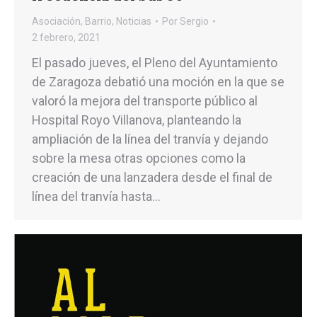
Asociación
,
Barrio
,
Noticias
Por
Sergio
2 febrero, 2021
El pasado jueves, el Pleno del Ayuntamiento
de Zaragoza debatió una moción en la que se
valoró la mejora del transporte público al
Hospital Royo Villanova, planteando la
ampliación de la línea del tranvía y dejando
sobre la mesa otras opciones como la
creación de una lanzadera desde el final de
línea del tranvía hasta…