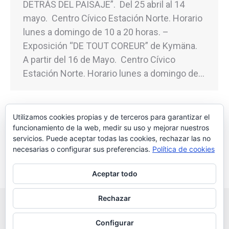
DETRÁS DEL PAISAJE”. Del 25 abril al 14
mayo. Centro Cívico Estación Norte. Horario
lunes a domingo de 10 a 20 horas. –
Exposición “DE TOUT COREUR” de Kymäna.
A partir del 16 de Mayo. Centro Cívico
Estación Norte. Horario lunes a domingo de…
Utilizamos cookies propias y de terceros para garantizar el
funcionamiento de la web, medir su uso y mejorar nuestros
←
1
…
4
5
6
7
8
…
27
servicios. Puede aceptar todas las cookies, rechazar las no
→
necesarias o configurar sus preferencias.
Política de cookies
Aceptar todo
Rechazar
Configurar