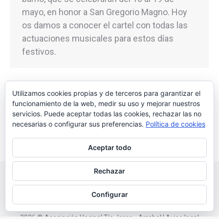
mayo, en honor a San Gregorio Magno. Hoy
os damos a conocer el cartel con todas las
actuaciones musicales para estos días
festivos.
Utilizamos cookies propias y de terceros para garantizar el
funcionamiento de la web, medir su uso y mejorar nuestros
←
1
…
12
13
14
15
16
…
servicios. Puede aceptar todas las cookies, rechazar las no
27
→
necesarias o configurar sus preferencias.
Política de cookies
Aceptar todo
Rechazar
Configurar
2026 © Asociación Vecinal Tío Jorge - Arrabal |
Aviso legal