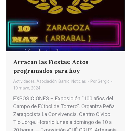
Arracan las Fiestas: Actos
programados para hoy
Actividades
,
Asociación
,
Barrio
,
Noticias
Por
Sergio
10 mayo, 2024
EXPOSICIONES – Exposición “100 años del
Campo de Fútbol de Torrero”. Organiza Peña
Zaragocista La Convivencia. Centro Cívico
Tío Jorge. Horario lunes a domingo de 10 a
20 horas. – Exposición ¡QUÉ CRUZ! Artesanía