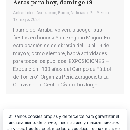
Actos para hoy, domingo 19
Actividades
,
Asociación
,
Barrio
,
Noticias
Por
Sergio
19 mayo, 2024
l barrio del Arrabal volverá a acoger sus
fiestas en honor a San Gregorio Magno. En
esta ocasión se celebrarán del 10 al 19 de
mayo y, como siempre, habrá actividades
para todos los públicos. EXPOSICIONES –
Exposición “100 años del Campo de Fútbol
de Torrero”. Organiza Peña Zaragocista La
Convivencia. Centro Cívico Tío Jorge.…
←
1
…
10
11
12
13
14
…
Utilizamos cookies propias y de terceros para garantizar el
funcionamiento de la web, medir su uso y mejorar nuestros
27
→
servicios. Puede aceptar todas las cookies, rechazar las no