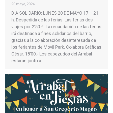
20 mayo, 2024
DIA SOLIDARIO: LUNES 20 DE MAYO 17 – 21
h. Despedida de las ferias. Las ferias dos
viajes por 2’50 €. La recaudación de las ferias
irá destinada a fines solidarios del barrio,
gracias a la colaboración desinteresada de
los feriantes de Móvil Park. Colabora Gráficas
César. 18’00.- Los cabezudos del Arrabal
estarán junto a…