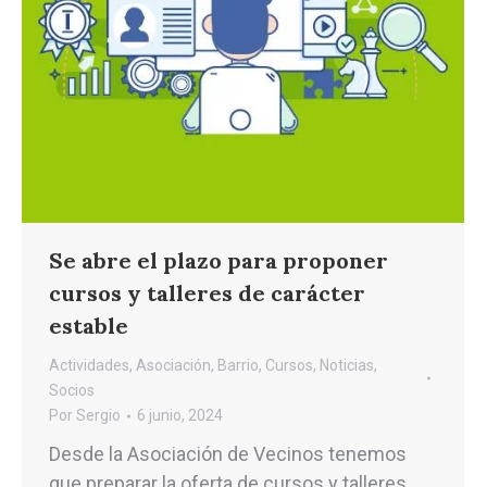
Se abre el plazo para proponer
cursos y talleres de carácter
estable
Actividades
,
Asociación
,
Barrio
,
Cursos
,
Noticias
,
Socios
Por
Sergio
6 junio, 2024
Desde la Asociación de Vecinos tenemos
que preparar la oferta de cursos y talleres