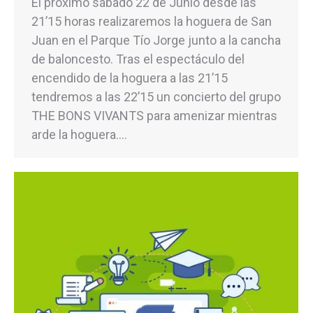
El próximo sábado 22 de Junio desde las
21’15 horas realizaremos la hoguera de San
Juan en el Parque Tío Jorge junto a la cancha
de baloncesto. Tras el espectáculo del
encendido de la hoguera a las 21’15
tendremos a las 22’15 un concierto del grupo
THE BONS VIVANTS para amenizar mientras
arde la hoguera.…