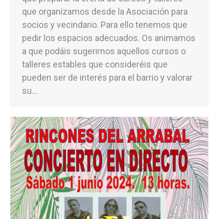
que organizamos desde la Asociación para
socios y vecindario. Para ello tenemos que
pedir los espacios adecuados. Os animamos
a que podáis sugerirnos aquellos cursos o
talleres estables que consideréis que
pueden ser de interés para el barrio y valorar
su…