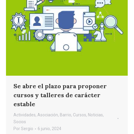
Se abre el plazo para proponer
cursos y talleres de carácter
estable
Actividades
,
Asociación
,
Barrio
,
Cursos
,
Noticias
,
Socios
Por
Sergio
6 junio, 2024