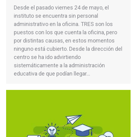
Desde el pasado viernes 24 de mayo, el
instituto se encuentra sin personal
administrativo en la oficina. TRES son los
puestos con los que cuenta la oficina, pero
por distintas causas, en estos momentos
ninguno está cubierto. Desde la dirección del
centro se ha ido advirtiendo
sistemáticamente a la administración
educativa de que podían llegar…