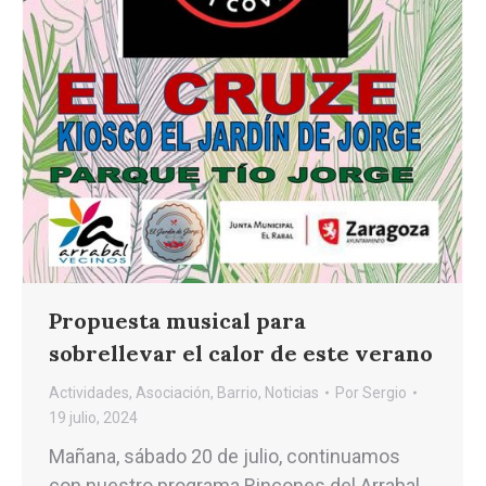
Propuesta musical para
sobrellevar el calor de este verano
Actividades
,
Asociación
,
Barrio
,
Noticias
Por
Sergio
19 julio, 2024
Mañana, sábado 20 de julio, continuamos
con nuestro programa Rincones del Arrabal,