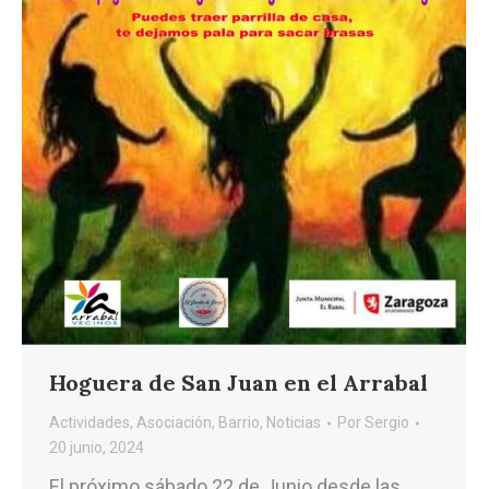
Hoguera de San Juan en el Arrabal
Actividades
,
Asociación
,
Barrio
,
Noticias
Por
Sergio
20 junio, 2024
El próximo sábado 22 de Junio desde las