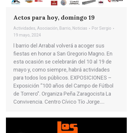
Actos para hoy, domingo 19
Actividades
,
Asociación
,
Barrio
,
Noticias
Por
Sergio
19 mayo, 2024
l barrio del Arrabal volverá a acoger sus
fiestas en honor a San Gregorio Magno. En
esta ocasión se celebrarán del 10 al 19 de
mayo y, como siempre, habrá actividades
para todos los públicos. EXPOSICIONES –
Exposición “100 años del Campo de Fútbol
de Torrero”. Organiza Peña Zaragocista La
Convivencia. Centro Cívico Tío Jorge.…