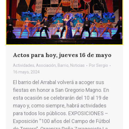
Actos para hoy, jueves 16 de mayo
Actividades
,
Asociación
,
Barrio
,
Noticias
Por
Sergio
16 mayo, 2024
El barrio del Arrabal volverá a acoger sus
fiestas en honor a San Gregorio Magno. En
esta ocasión se celebrarán del 10 al 19 de
mayo y, como siempre, habrá actividades
para todos los públicos. EXPOSICIONES –
Exposición “100 años del Campo de Fútbol
de Torrero”. Organiza Peña Zaragocista La