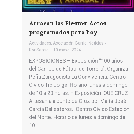
Arracan las Fiestas: Actos
programados para hoy
Actividades
,
Asociación
,
Barrio
,
Noticias
Por
Sergio
10 mayo, 2024
EXPOSICIONES – Exposición “100 años
del Campo de Fútbol de Torrero”. Organiza
Peña Zaragocista La Convivencia. Centro
Cívico Tío Jorge. Horario lunes a domingo
de 10 a 20 horas. – Exposición ¡QUÉ CRUZ!
Artesanía a punto de Cruz por María José
García Ballesteros. Centro Cívico Estación
del Norte. Horario de lunes a domingo de
10…