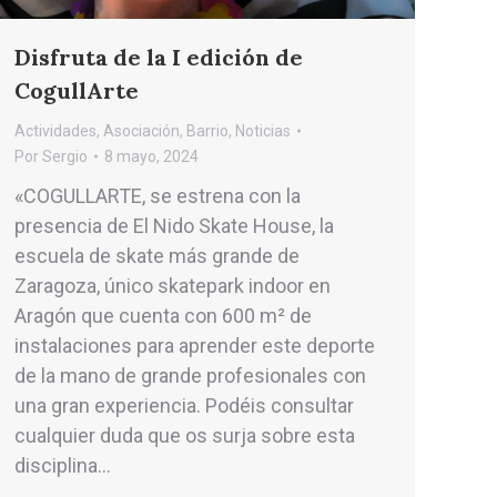
Disfruta de la I edición de
CogullArte
Actividades
,
Asociación
,
Barrio
,
Noticias
Por
Sergio
8 mayo, 2024
«COGULLARTE, se estrena con la
presencia de El Nido Skate House, la
escuela de skate más gran­de de
Zaragoza, único skatepark indoor en
Aragón que cuenta con 600 m² de
instalaciones para aprender este deporte
de la mano de grande profesionales con
una gran experiencia. Podéis consultar
cualquier duda que os surja sobre esta
disciplina…