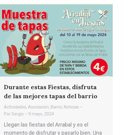
Durante estas Fiestas, disfruta
de las mejores tapas del barrio
Actividades
,
Asociación
,
Barrio
,
Noticias
Por
Sergio
9 mayo, 2024
Llegan las fiestas del Arrabal y es el
momento de disfrutar y pasarlo bien. Una