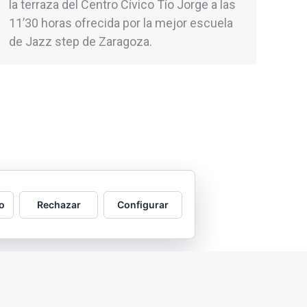
la terraza del Centro Cívico Tío Jorge a las
11’30 horas ofrecida por la mejor escuela
de Jazz step de Zaragoza.
o
Rechazar
Configurar
2026 © Asociación Vecinal Tío Jorge - Arrabal |
Aviso legal